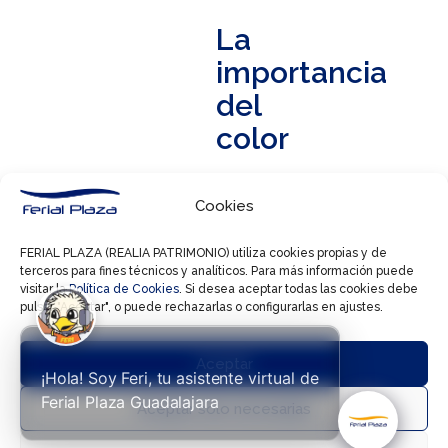
La
importancia
del
color
El
Cookies
color
es
FERIAL PLAZA (REALIA PATRIMONIO) utiliza cookies propias y de
terceros para fines técnicos y analíticos. Para más información puede
una
visitar la
Política de Cookies
. Si desea aceptar todas las cookies debe
de
pulsar "Aceptar", o puede rechazarlas o configurarlas en ajustes.
las
primeras
Aceptar
¡Hola! Soy Feri, tu asistente virtual de
cosas



Ferial Plaza Guadalajara
Aceptar solo necesarias
que
percibimos.