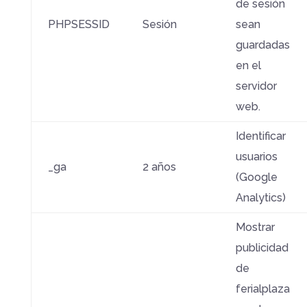
de sesión
PHPSESSID
Sesión
sean
guardadas
en el
servidor
web.
Identificar
usuarios
_ga
2 años
(Google
Analytics)
Mostrar
publicidad
de
ferialplaza