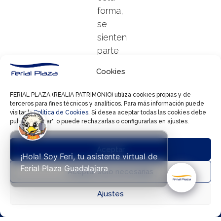
forma,
se
sienten
parte
del
Cookies
plan y
no
FERIAL PLAZA (REALIA PATRIMONIO) utiliza cookies propias y de
simples
terceros para fines técnicos y analíticos. Para más información puede
visitar la
Política de Cookies
. Si desea aceptar todas las cookies debe
acompañantes.
pulsar "Aceptar", o puede rechazarlas o configurarlas en ajustes.
Aceptar
Elige
¡Hola! Soy Feri, tu asistente virtual de



Ferial Plaza Guadalajara
bien
Aceptar solo necesarias
el
Ajustes
Directorio
Cómo llegar
Horarios
momento
del