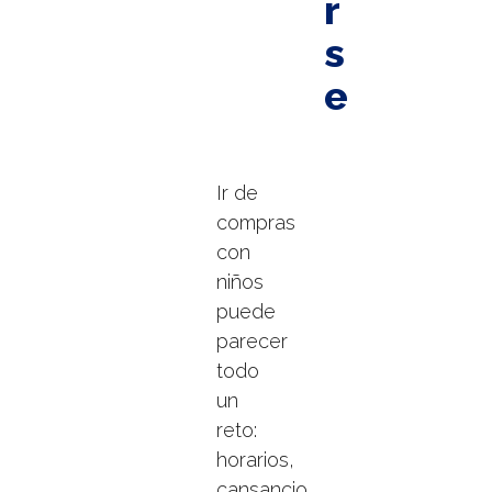
r
s
e
Ir de
compras
con
niños
puede
parecer
todo
un
reto:
horarios,
cansancio,