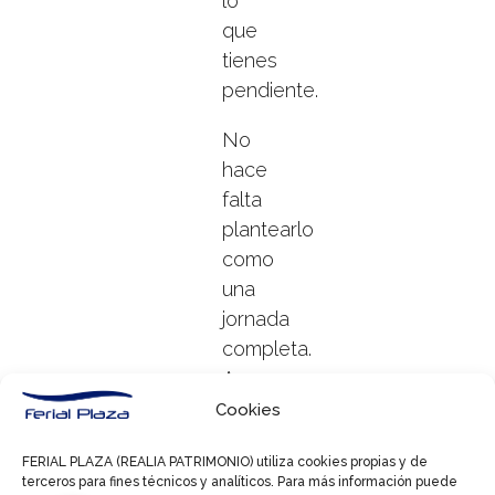
lo
que
tienes
pendiente.
No
hace
falta
plantearlo
como
una
jornada
completa.
A
veces
Cookies
con
FERIAL PLAZA (REALIA PATRIMONIO) utiliza cookies propias y de
una
terceros para fines técnicos y analíticos. Para más información puede