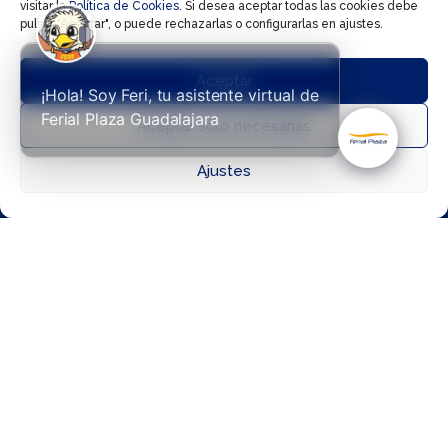
hora
visitar la
Política de Cookies
. Si desea aceptar todas las cookies debe
pulsar "Aceptar", o puede rechazarlas o configurarlas en ajustes.
bien
aprovechada
Aceptar
es
¡Hola! Soy Feri, tu asistente virtual de
suficiente



Ferial Plaza Guadalajara
Aceptar solo necesarias
para
responder
Ajustes
Directorio
Cómo llegar
Horarios
correos,
preparar
una
reunión,
terminar
un
documento
o
avanzar
eso