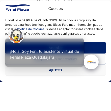
o que terminarán
Cookies
olvidadas en un
cajón. Pregúntate:
FERIAL PLAZA (REALIA PATRIMONIO) utiliza cookies propias y de
terceros para fines técnicos y analíticos. Para más información puede
“¿Lo usaré
visitar la
Política de Cookies
. Si desea aceptar todas las cookies debe
realmente?” o
pulsar "Aceptar", o puede rechazarlas o configurarlas en ajustes.
“¿Es algo que
estaba
Aceptar
¡Hola! Soy Feri, tu asistente virtual de
buscando?”. Este



Ferial Plaza Guadalajara
Aceptar solo necesarias
pequeño hábito
te
ahorrará
Ajustes
Directorio
Cómo llegar
Horarios
dinero y
espacio.
Suscríbete
a nuestras