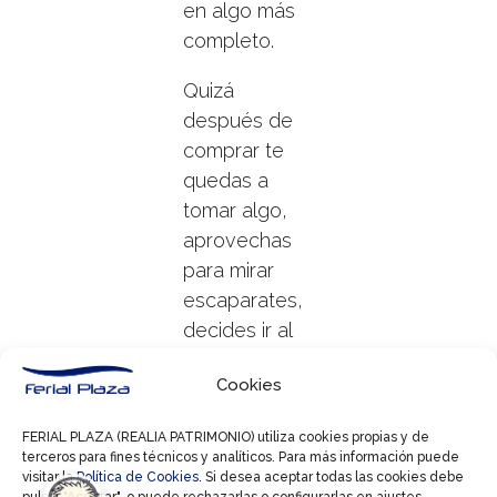
en algo más
completo.
Quizá
después de
comprar te
quedas a
tomar algo,
aprovechas
para mirar
escaparates,
decides ir al
cine o
Cookies
simplemente
paseas antes
FERIAL PLAZA (REALIA PATRIMONIO) utiliza cookies propias y de
de volver a
terceros para fines técnicos y analíticos. Para más información puede
casa.
visitar la
Política de Cookies
. Si desea aceptar todas las cookies debe