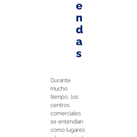
e
n
d
a
s
Durante
mucho
tiempo, los
centros
comerciales
se entendían
como lugares