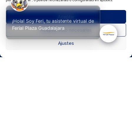
pulsar "Aceptar", o puede rechazarlas o configurarlas en ajustes.
Esa es una de
las ventajas
Aceptar
¡Hola! Soy Feri, tu asistente virtual de
de un centro



Ferial Plaza Guadalajara
Aceptar solo necesarias
comercial
actual,
Ajustes
Directorio
Cómo llegar
Horarios
permite
resolver
varias cosas
en una misma
visita. La
comodidad, la
variedad y la
posibilidad de
improvisar
hacen que la
experiencia