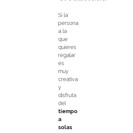
Si la
persona
a la
que
quieres
regalar
es
muy
creativa
y
disfruta
del
tiempo
a
solas