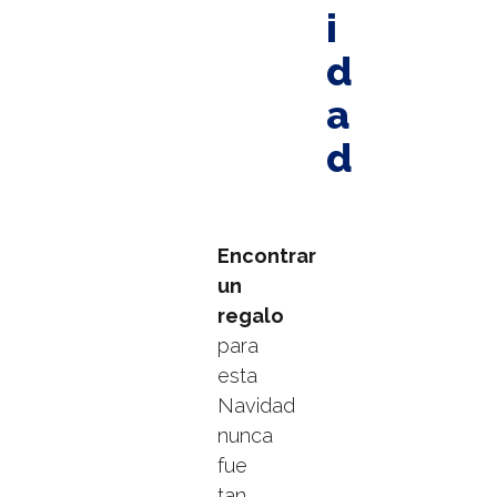
i
d
a
d
Encontrar
un
regalo
para
esta
Navidad
nunca
fue
tan