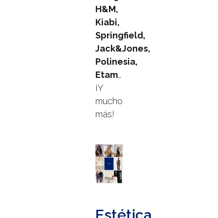
H&M,
Kiabi,
Springfield,
Jack&Jones,
Polinesia,
Etam
…
¡Y
mucho
más!
Estética