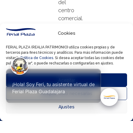
del
centro
comercial.
En
Cookies
Druni
podrás
FERIAL PLAZA (REALIA PATRIMONIO) utiliza cookies propias y de
contar
terceros para fines técnicos y analíticos. Para más información puede
con
visitar la
Política de Cookies
. Si desea aceptar todas las cookies debe
pulsar "Aceptar", o puede rechazarlas o configurarlas en ajustes.
cosméticos
y
Aceptar
todo
¡Hola! Soy Feri, tu asistente virtual de
tipo



Ferial Plaza Guadalajara
Aceptar solo necesarias
de
cuidados
Ajustes
Directorio
Cómo llegar
Horarios
(de
piel,
higiene,