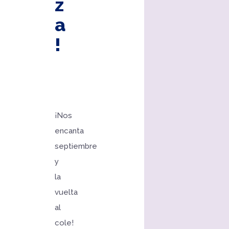
z
a
!
¡Nos
encanta
septiembre
y
la
vuelta
al
cole!