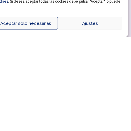
okies
. Si desea aceptar todas las cookies debe pulsar "Aceptar", o puede
y
prepararse
Aceptar solo necesarias
Ajustes
para
el
nuevo
curso.
Por
eso
en
Ferial
Plaza
del
13
al
26
de