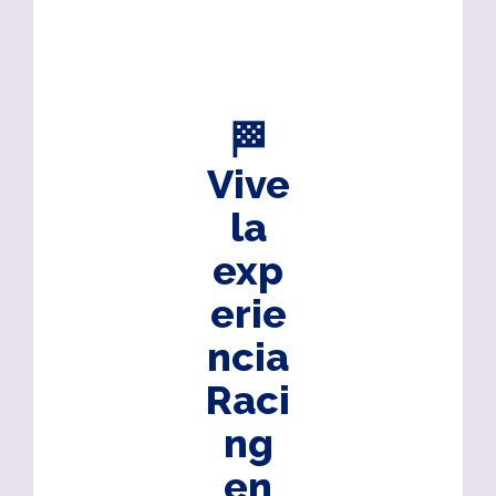
🏁
Vive
la
exp
erie
ncia
Raci
ng
en