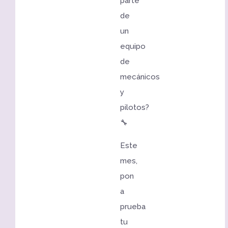
parte
de
un
equipo
de
mecánicos
y
pilotos?
🔧
Este
mes,
pon
a
prueba
tu