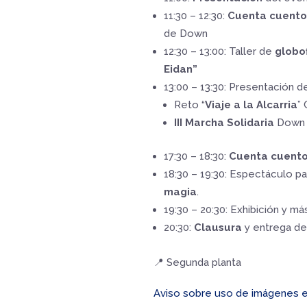
11:30 – 12:30:
Cuenta cuento
de Down
12:30 – 13:00: Taller de
globo
Eidan”
13:00 – 13:30:
Presentación d
Reto “
Viaje a la Alcarria
”
III Marcha Solidaria
Down 
17:30 – 18:30:
Cuenta cuent
18:30 – 19:30: Espectáculo p
magia
.
19:30 – 20:30: Exhibición y m
20:30:
Clausura
y entrega de
📍 Segunda planta
Aviso sobre uso de imágenes 