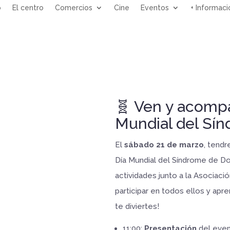
o
El centro
Comercios
Cine
Eventos
+ Informaci
🧬 Ven y acomp
Mundial del Sí
El
sábado 21 de marzo
, tend
Día Mundial del Síndrome de D
actividades junto a la Asociac
participar en todos ellos y ap
te diviertes!
11:00:
Presentación
del eve