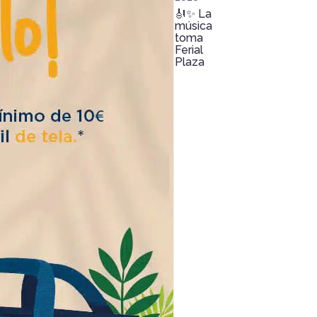
🎻✨ La
música
toma
Ferial
Plaza