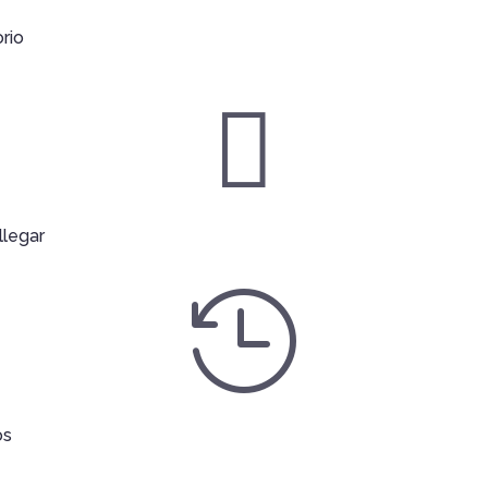
orio

legar

os