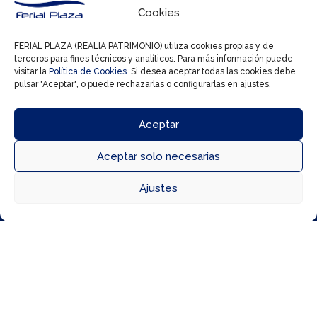
musculación, salas amplias para uso libre,
Cookies
BOX para entrenamiento funcional, ¡y mucho
más! . Todo ello en un horario de apertura
FERIAL PLAZA (REALIA PATRIMONIO) utiliza cookies propias y de
muy amplio; abrimos 365 días al año de 06.00
terceros para fines técnicos y analíticos. Para más información puede
visitar la
Política de Cookies
. Si desea aceptar todas las cookies debe
a 24.00.
pulsar "Aceptar", o puede rechazarlas o configurarlas en ajustes.
Nuestro principal valor, el equipo humano de
nuestros chic@s. ¡Ven a conocernos!
Aceptar
Aceptar solo necesarias



Ajustes
Directorio
Cómo llegar
Horarios