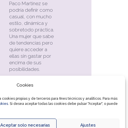
Paco Martínez se
podría definir como
casual, con mucho
estilo, dinámica y
sobretodo práctica.
Una mujer que sabe
de tendencias pero
quiere acceder a
ellas sin gastar por
encima de sus
posibilidades.
Es hora de llevarte
Cookies
tu mejor
complemento
cookies propias y de terceros para fines técnicos y analíticos. Para más
viniendo al Centro
okies
. Si desea aceptar todas las cookies debe pulsar "Aceptar", o puede
Comercial Ferial
Plaza.
Aceptar solo necesarias
Ajustes