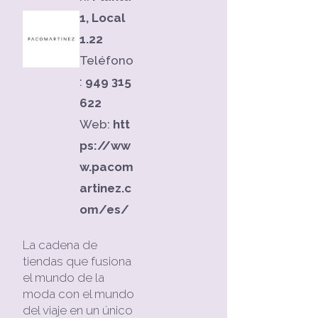
1, Local
1.22
Teléfono
:
949 315
622
Web:
htt
ps://ww
w.pacom
artinez.c
om/es/
La cadena de
tiendas que fusiona
el mundo de la
moda con el mundo
del viaje en un único