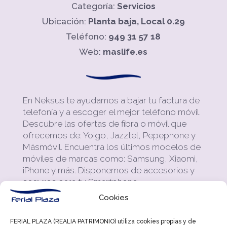
Categoría:
Servicios
Ubicación:
Planta baja, Local 0.29
Teléfono:
949 31 57 18
Web:
maslife.es
En Neksus te ayudamos a bajar tu factura de
telefonía y a escoger el mejor teléfono móvil.
Descubre las ofertas de fibra o móvil que
ofrecemos de: Yoigo, Jazztel, Pepephone y
Másmóvil. Encuentra los últimos modelos de
móviles de marcas como: Samsung, Xiaomi,
iPhone y más. Disponemos de accesorios y
seguros para tu Smartphone.
Cookies
También tenemos más servicios para ti y tu
hogar: Energía: Te asesoramos en tarifas de
FERIAL PLAZA (REALIA PATRIMONIO) utiliza cookies propias y de
luz y gas para que puedas ahorrar en tu