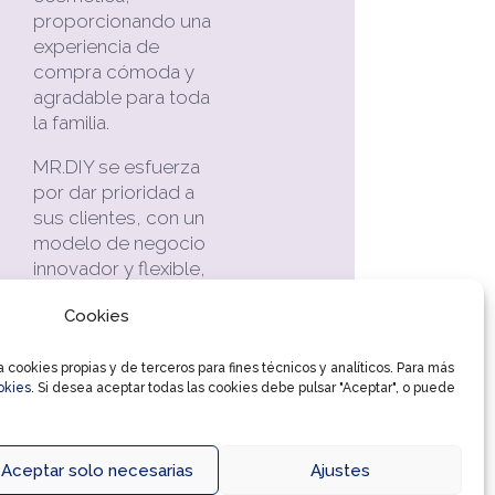
proporcionando una
experiencia de
compra cómoda y
agradable para toda
la familia.
MR.DIY se esfuerza
por dar prioridad a
sus clientes, con un
modelo de negocio
innovador y flexible,
ofrecer una gran
Cookies
variedad de
productos con una
buena relación
cookies propias y de terceros para fines técnicos y analíticos. Para más
okies
. Si desea aceptar todas las cookies debe pulsar "Aceptar", o puede
calidad-precio,
manteniéndose
siempre fiel a su
Aceptar solo necesarias
Ajustes
eslogan: “MAS