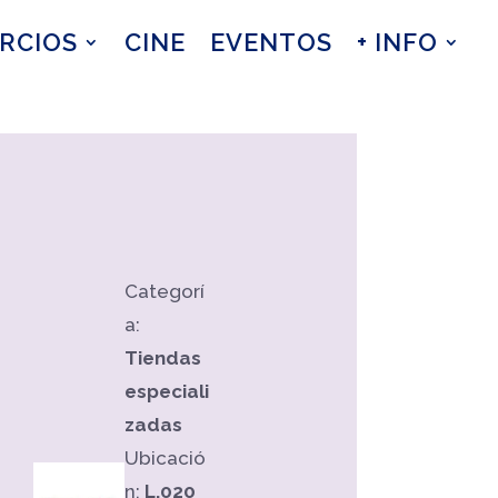
RCIOS
CINE
EVENTOS
+ INFO
Categorí
a:
Tiendas
especiali
zadas
Ubicació
n:
L.020