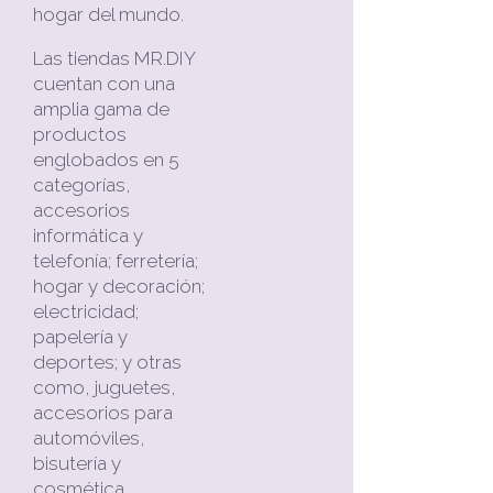
hogar del mundo.
Las tiendas MR.DIY
cuentan con una
amplia gama de
productos
englobados en 5
categorías,
accesorios
informática y
telefonía; ferretería;
hogar y decoración;
electricidad;
papelería y
deportes; y otras
como, juguetes,
accesorios para
automóviles,
bisutería y
cosmética,