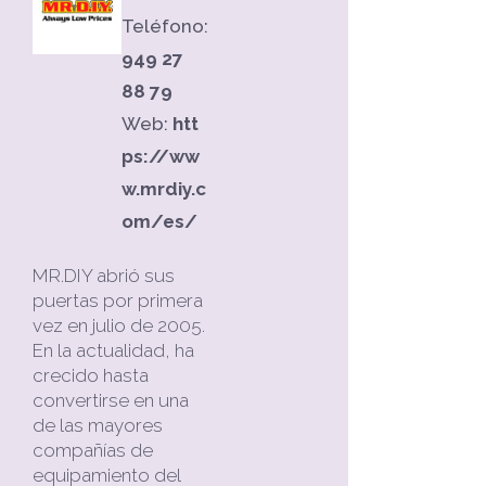
Teléfono:
949 27
88 79
Web:
htt
ps://ww
w.mrdiy.c
om/es/
MR.DIY abrió sus
puertas por primera
vez en julio de 2005.
En la actualidad, ha
crecido hasta
convertirse en una
de las mayores
compañías de
equipamiento del