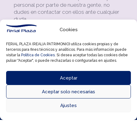
personal por parte de nuestra gente, no
dudes en contactar con ellos ante cualquier
duda.
Cookies
Te ofrecemos productos diseñados para
todas las edades. Para los amantes del
FERIAL PLAZA (REALIA PATRIMONIO) utiliza cookies propias y de
running: toda la equipación necesaria para la
terceros para fines técnicos y analíticos. Para más información puede
práctica de éste deporte tan de moda.
visitar la
Política de Cookies
. Si desea aceptar todas las cookies debe
pulsar "Aceptar", o puede rechazarlas o configurarlas en ajustes.
Y miles de prendas y artículos más para la
práctica de deportes de nieve, de montaña,
Aceptar
etcétera. Porque
Joma, es tu tienda de
deportes
más completa y con los mejores
Aceptar solo necesarias
precios.



Ajustes
Directorio
Cómo llegar
Horarios