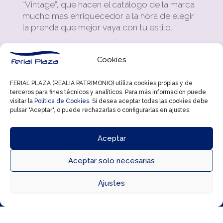
“Vintage”, que hacen el catálogo de la marca
mucho mas enriquecedor a la hora de elegir
la prenda que mejor vaya con tu estilo.
Todos los hombres podrán encontrar en Jack
& Jones una calidad cuidadosamente
Cookies
seleccionada al igual que los diseños que se
adaptan a las últimas tendencias de las
FERIAL PLAZA (REALIA PATRIMONIO) utiliza cookies propias y de
pasarelas a precios muy competitivos.
terceros para fines técnicos y analíticos. Para más información puede
visitar la
Política de Cookies
. Si desea aceptar todas las cookies debe
pulsar "Aceptar", o puede rechazarlas o configurarlas en ajustes.
Vaqueros, sudaderas, prendas de punto,
pantalones, ropa de deporte, bermudas,
ropa interior y accesorios están esperándote
Aceptar
en el Centro Comercial Ferial Plaza para que
te sientas el hombre mas moderno y actual
Aceptar solo necesarias
del mundo.



Ajustes
Directorio
Cómo llegar
Horarios