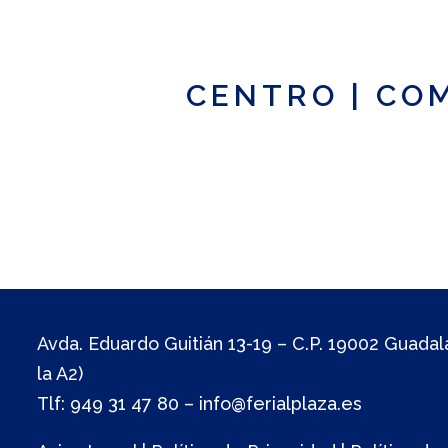
CENTRO
|
CO
Avda. Eduardo Guitián 13-19 – C.P. 19002 Guadala
la A2)
Tlf: 949 31 47 80
–
info@ferialplaza.es