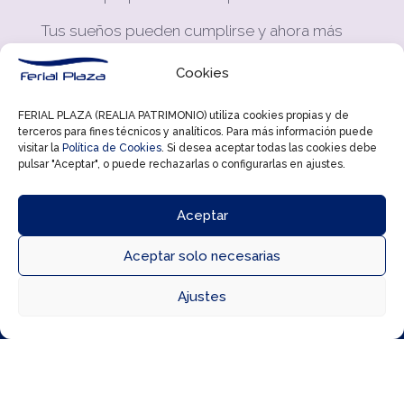
Tus sueños pueden cumplirse y ahora más
que nunca lo harán gracias a las últimas
tecnologías de las que hacen uso en la
Cookies
Administración.
FERIAL PLAZA (REALIA PATRIMONIO) utiliza cookies propias y de
Podrás comprar cupones para cualquiera de
terceros para fines técnicos y analíticos. Para más información puede
los sorteos diarios, Lotería Nacional, Primitiva,
visitar la
Política de Cookies
. Si desea aceptar todas las cookies debe
pulsar "Aceptar", o puede rechazarlas o configurarlas en ajustes.
Euromillones, Quiniela, El Gordo…
¿Vienes a probar suerte? Nos encantará
Aceptar
saber que la ilusión te llega en el Centro
Comercial Ferial Plaza.
Aceptar solo necesarias



Ajustes
Directorio
Cómo llegar
Horarios