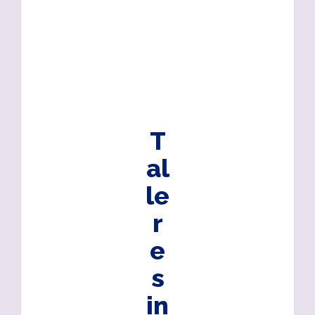
T
al
le
r
e
s
in