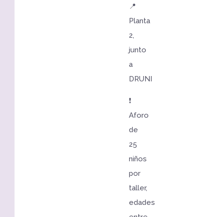
📍
Planta
2,
junto
a
DRUNI
❗
Aforo
de
25
niños
por
taller,
edades