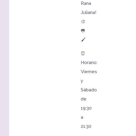
Rana
Juliana!
🎨
🐸
🖌️
⏰
Horario:
Viernes
y
Sábado
de
19:30
a
21:30