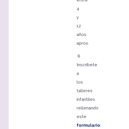
entre
4
y
12
años
aprox.
📎
Inscríbete
a
los
talleres
infantiles
rellenando
este
formulario
.