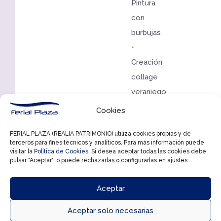
Pintura
con
burbujas
+
Creación
collage
veraniego
10
Cookies
de
FERIAL PLAZA (REALIA PATRIMONIO) utiliza cookies propias y de
agosto:
terceros para fines técnicos y analíticos. Para más información puede
Construcción
visitar la
Política de Cookies
. Si desea aceptar todas las cookies debe
pulsar "Aceptar", o puede rechazarlas o configurarlas en ajustes.
de
barcos
Aceptar
+
Animales
Aceptar solo necesarias