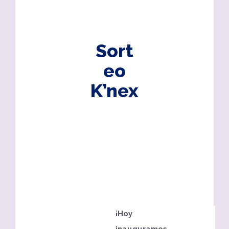
Sort
eo
K’nex
¡Hoy
inauguramos