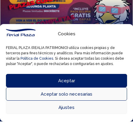
Cookies
16 Jul, 2026
Disfruta del eclipse con Feri ☀️🌑
FERIAL PLAZA (REALIA PATRIMONIO) utiliza cookies propias y de
terceros para fines técnicos y analíticos. Para más información puede
visitar la
Política de Cookies
. Si desea aceptar todas las cookies debe
pulsar "Aceptar", o puede rechazarlas o configurarlas en ajustes.
Aceptar
Aceptar solo necesarias



Ajustes
Directorio
Cómo llegar
Horarios