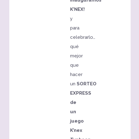
K’NEX
!
y
para
celebrarlo…
qué
mejor
que
hacer
un
SORTEO
EXPRESS
de
un
juego
K’nex