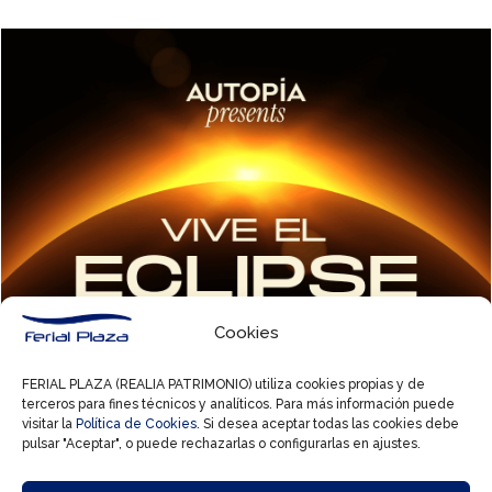
Cookies
FERIAL PLAZA (REALIA PATRIMONIO) utiliza cookies propias y de
terceros para fines técnicos y analíticos. Para más información puede
visitar la
Política de Cookies
. Si desea aceptar todas las cookies debe
pulsar "Aceptar", o puede rechazarlas o configurarlas en ajustes.
21 Jul, 2026
Vive el eclipse de otra manera con Autopía