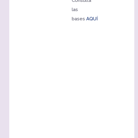
Consulta
las
bases
AQUÍ