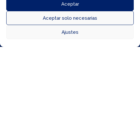
Aceptar
Aceptar solo necesarias



Ajustes
Directorio
Cómo llegar
Horarios
16 Jul, 2026