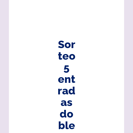
Sor
teo
5
ent
rad
as
do
ble