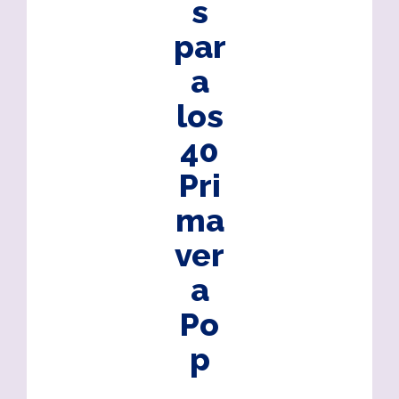
s
par
a
los
40
Pri
ma
ver
a
Po
p