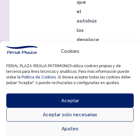
que
el
autobús
los
desplace
hasta
Cookies
el
FERIAL PLAZA (REALIA PATRIMONIO) utiliza cookies propias y de
festival.
terceros para fines técnicos y analíticos. Para más información puede
visitar la
Política de Cookies
. Si desea aceptar todas las cookies debe
Consulta
pulsar "Aceptar", o puede rechazarlas o configurarlas en ajustes.
las
Aceptar
bases
AQUÍ
Aceptar solo necesarias



Ajustes
Directorio
Cómo llegar
Horarios