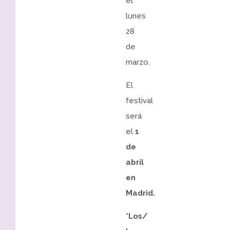
el
lunes
28
de
marzo.
El
festival
será
el
1
de
abril
en
Madrid.
*Los/