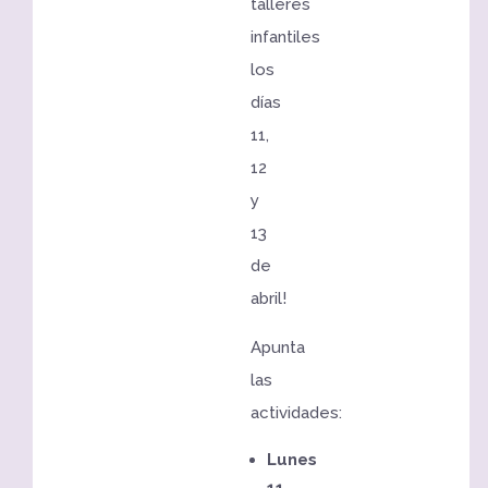
talleres
infantiles
los
días
11,
12
y
13
de
abril!
Apunta
las
actividades:
Lunes
11