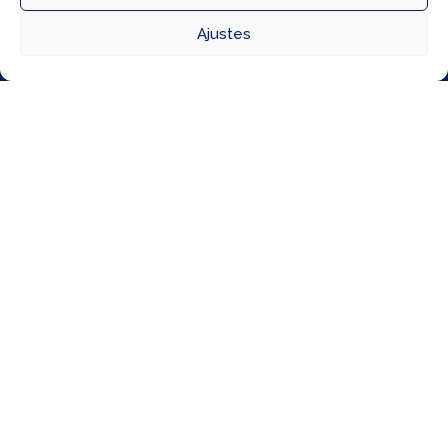



Ajustes
Directorio
Cómo llegar
Horarios
21 Jul, 2026
Vive el eclipse de otra manera con Autopía