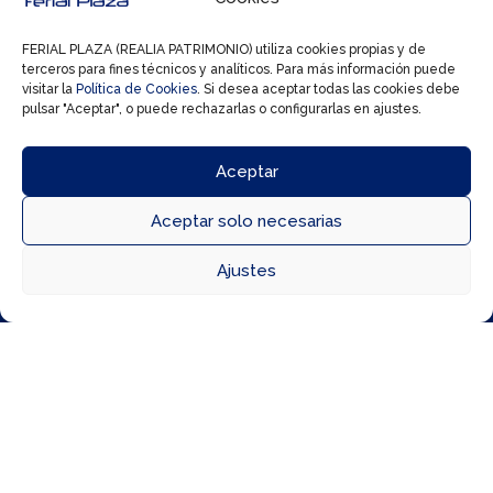
Los mejores milshakes con toppins muy
creativos y divertidos que añadirán color y
sabor a tu elección.
FERIAL PLAZA (REALIA PATRIMONIO) utiliza cookies propias y de
terceros para fines técnicos y analíticos. Para más información puede
En Loops & Coffee puedes comprarte un hot
visitar la
Política de Cookies
. Si desea aceptar todas las cookies debe
dog o hacer un crepe a tu gusto.
pulsar "Aceptar", o puede rechazarlas o configurarlas en ajustes.
¡Endúlzate en el Centro Comercial Ferial Plaza!
Aceptar
Aceptar solo necesarias



Ajustes
Directorio
Cómo llegar
Horarios