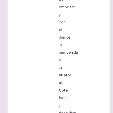
empezar
y
con
él
damos
la
bienvenida
a
la
Vuelta
al
Cole
.
¡Ven
y