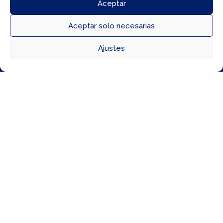
Aceptar
Aceptar solo necesarias



Ajustes
Directorio
Cómo llegar
Horarios
ÚLTIMOS EVENTOS