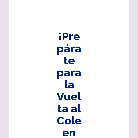
¡Pre
pára
te
para
la
Vuel
ta al
Cole
en