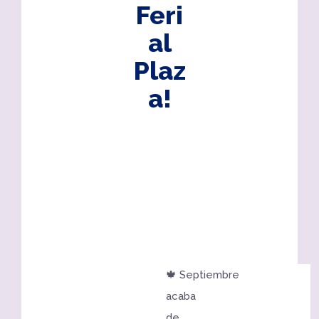
Feri
al
Plaz
a!
🍁 Septiembre
acaba
de