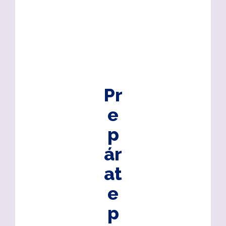
Pr
e
p
ár
at
e
p