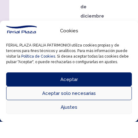
de
diciembre
De
Cookies
18
a
FERIAL PLAZA (REALIA PATRIMONIO) utiliza cookies propias y de
terceros para fines técnicos y analíticos. Para más información puede
20
visitar la
Política de Cookies
. Si desea aceptar todas las cookies debe
h.
pulsar "Aceptar", o puede rechazarlas o configurarlas en ajustes.
(2
Aceptar
pases)
«Sisale»
Aceptar solo necesarias
Mundo



Ajustes
expurgo
Directorio
Cómo llegar
Horarios
(Concierto
familiar)