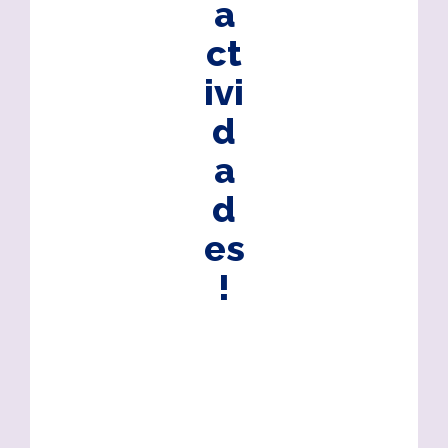
a
ct
ivi
d
a
d
es
!