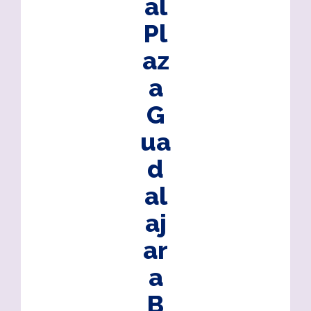
al
Pl
az
a
G
ua
d
al
aj
ar
a
B