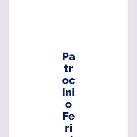
Pa
tr
oc
ini
o
Fe
ri