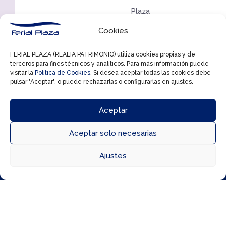
Plaza
Guadalajara
Cookies
Basket-
FERIAL PLAZA (REALIA PATRIMONIO) utiliza cookies propias y de
Basket
terceros para fines técnicos y analíticos. Para más información puede
Cervantes.
visitar la
Política de Cookies
. Si desea aceptar todas las cookies debe
pulsar "Aceptar", o puede rechazarlas o configurarlas en ajustes.
Puerta
de
Aceptar
Santa
María
Aceptar solo necesarias
(Ciudad



Ajustes
Real),
Directorio
Cómo llegar
Horarios
a
las
18:00h.