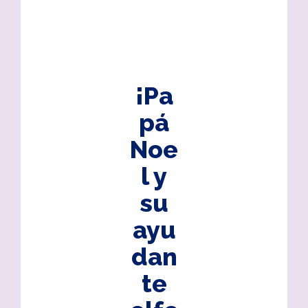
¡Pa
pá
Noe
l y
su
ayu
dan
te