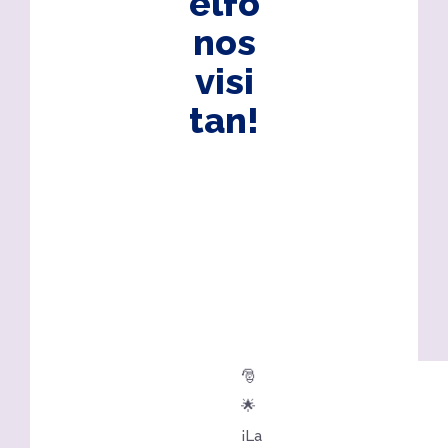
elfo
nos
visi
tan!
🎅
🌟
¡La