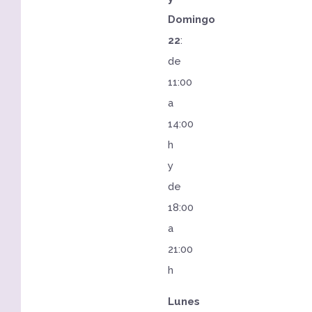
Domingo
22
:
de
11:00
a
14:00
h
y
de
18:00
a
21:00
h
Lunes