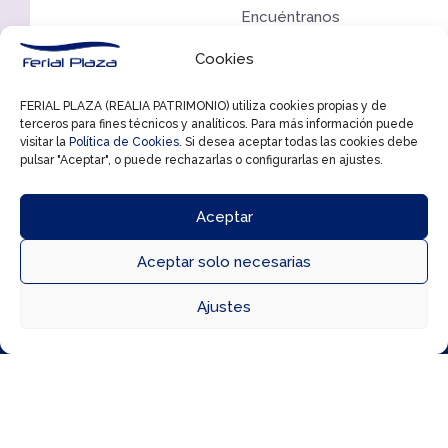
Encuéntranos
en
Cookies
la
Segunda
FERIAL PLAZA (REALIA PATRIMONIO) utiliza cookies propias y de
terceros para fines técnicos y analíticos. Para más información puede
Planta
visitar la
Política de Cookies
. Si desea aceptar todas las cookies debe
pulsar "Aceptar", o puede rechazarlas o configurarlas en ajustes.
y
vive
Aceptar
la
alegría
Aceptar solo necesarias
de



Ajustes
estas
Directorio
Cómo llegar
Horarios
festividades.
¡Te
esperamos
para