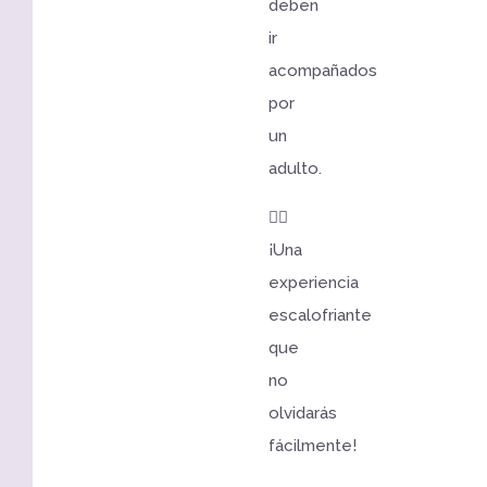
deben
ir
acompañados
por
un
adulto.
🧟‍♀️
¡Una
experiencia
escalofriante
que
no
olvidarás
fácilmente!