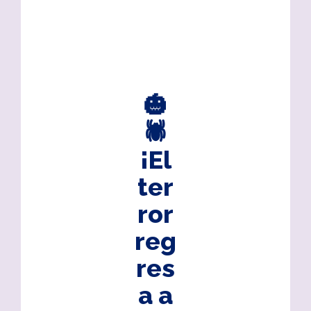
🎃
🕷️
¡El
ter
ror
reg
res
a a