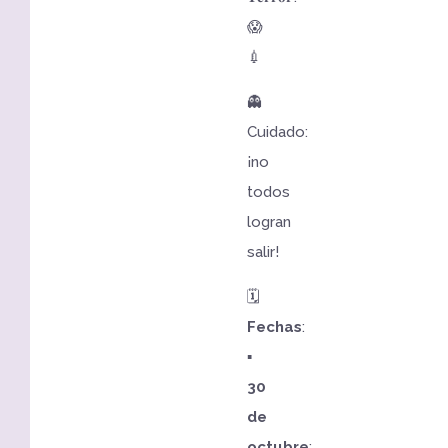
😱
💉
👻
Cuidado:
¡no
todos
logran
salir!
🗓️
Fechas
:
▪️
30
de
octubre
: