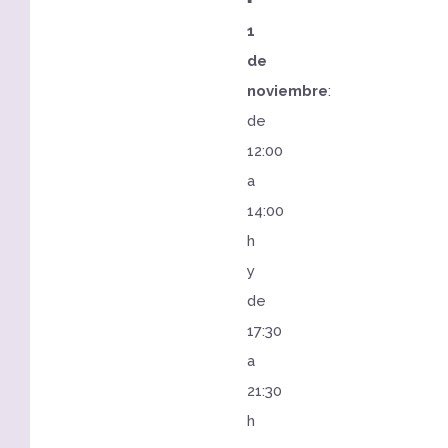
▪️
1
de
noviembre
:
de
12:00
a
14:00
h
y
de
17:30
a
21:30
h