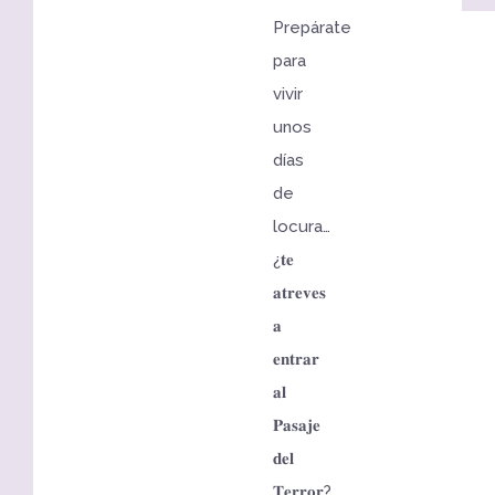
Prepárate
para
vivir
unos
días
de
locura…
¿𝐭𝐞
𝐚𝐭𝐫𝐞𝐯𝐞𝐬
𝐚
𝐞𝐧𝐭𝐫𝐚𝐫
𝐚𝐥
𝐏𝐚𝐬𝐚𝐣𝐞
𝐝𝐞𝐥
𝐓𝐞𝐫𝐫𝐨𝐫?