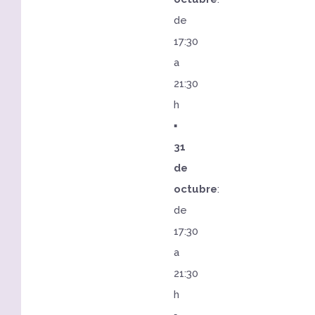
de
17:30
a
21:30
h
▪️
31
de
octubre
:
de
17:30
a
21:30
h