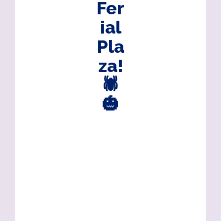
Fer
ial
Pla
za!
🕷️
🎃