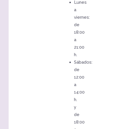
Lunes
a
viernes:
de
18:00
a
21:00
h.
Sábados:
de
12:00
a
14:00
h.
y
de
18:00