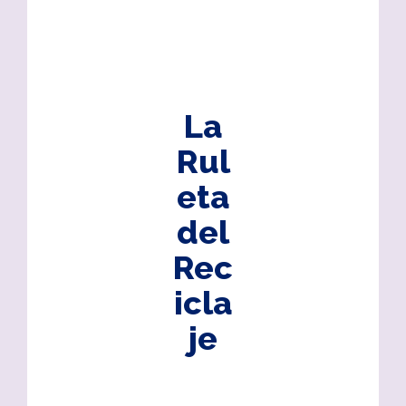
La
Rul
eta
del
Rec
icla
je