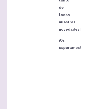
tanto
de
todas
nuestras
novedades!
¡Os
esperamos!