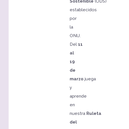
Sostenible
(ODS)
establecidos
por
la
ONU.
Del
11
al
19
de
marzo
juega
y
aprende
en
nuestra
Ruleta
del