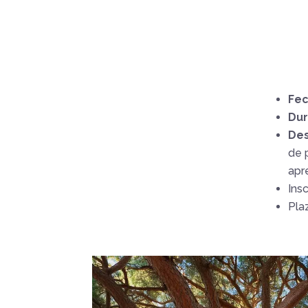
Fe
Dur
Des
de 
apr
Insc
Pla