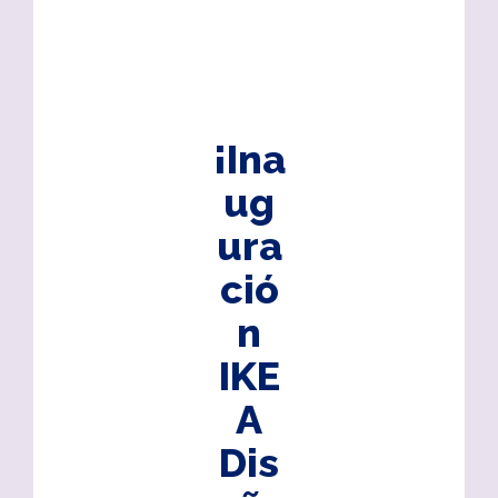
¡Ina
ug
ura
ció
n
IKE
A
Dis