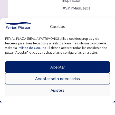
inspiración
#SinIrMásLejos!
Si
Cookies
necesitas
hacer
FERIAL PLAZA (REALIA PATRIMONIO) utiliza cookies propias y de
cualquier
terceros para fines técnicos y analíticos. Para más información puede
visitar la
Política de Cookies
. Si desea aceptar todas las cookies debe
consulta,
pulsar "Aceptar", o puede rechazarlas o configurarlas en ajustes.
puedes
enviarla
Aceptar
al
Aceptar solo necesarias
siguiente



mail:
Ajustes
Directorio
Cómo llegar
Horarios
cocinas.sanse.Es@ikea.com