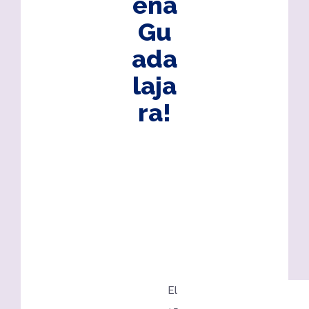
eña
Gu
ada
laja
ra!
El