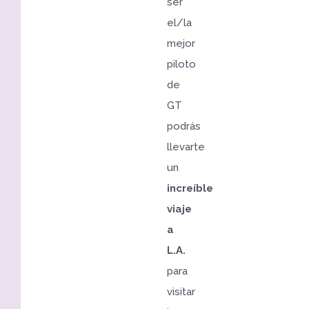
ser
el/la
mejor
piloto
de
GT
podrás
llevarte
un
increíble
viaje
a
L.A.
para
visitar