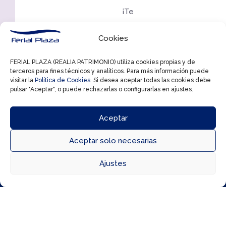
¡Te
esperamos
Cookies
con
los
FERIAL PLAZA (REALIA PATRIMONIO) utiliza cookies propias y de
terceros para fines técnicos y analíticos. Para más información puede
motores
visitar la
Política de Cookies
. Si desea aceptar todas las cookies debe
encendidos!
pulsar "Aceptar", o puede rechazarlas o configurarlas en ajustes.
Aceptar
Aceptar solo necesarias



Ajustes
Directorio
Cómo llegar
Horarios