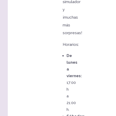
simulador
y
¡muchas
más
sorpresas!
Horarios:
De
lunes
a
viernes:
17:00
h
a
21:00
h.