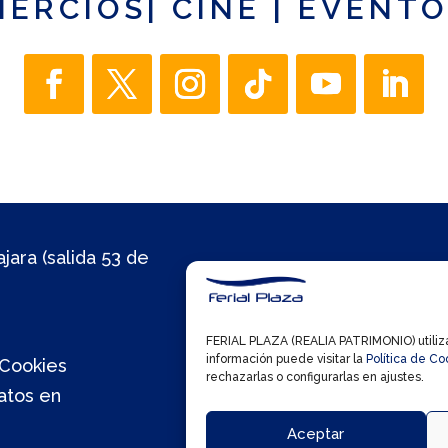
MERCIOS
|
CINE
|
EVENTO
jara (salida 53 de
FERIAL PLAZA (REALIA PATRIMONIO) utiliza 
información puede visitar la
Política de Co
 Cookies
rechazarlas o configurarlas en ajustes.
atos en
Aceptar