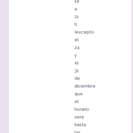
18
a
21
h.
(excepto
el
24
y
el
31
de
diciembre
que
el
horario
será
hasta
las