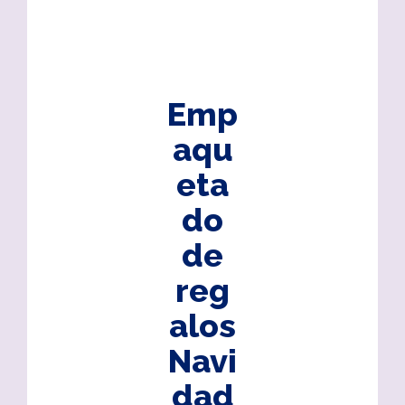
Emp
aqu
eta
do
de
reg
alos
Navi
dad