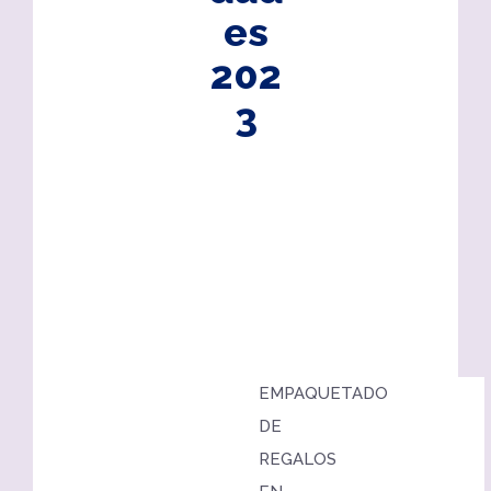
es
202
3
EMPAQUETADO
DE
REGALOS