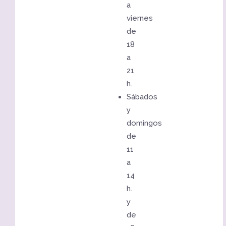
a
viernes
de
18
a
21
h.
Sábados
y
domingos
de
11
a
14
h.
y
de