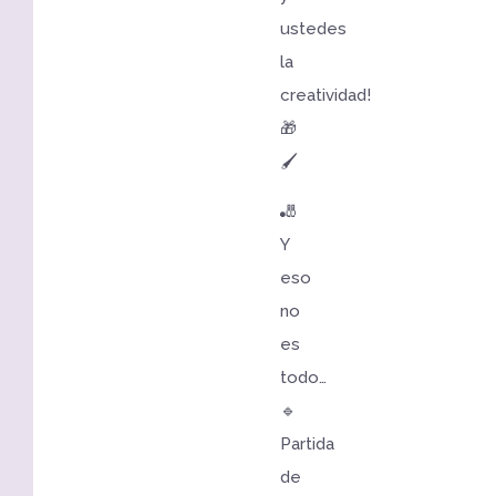
ustedes
la
creatividad!
🎁
🖌️
🎳
Y
eso
no
es
todo…
🔹
Partida
de