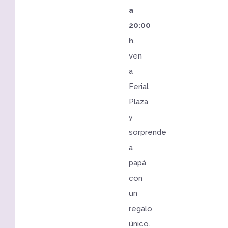
a
20:00
h
,
ven
a
Ferial
Plaza
y
sorprende
a
papá
con
un
regalo
único.