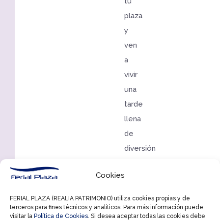
tu
plaza
y
ven
a
vivir
una
tarde
llena
de
diversión
en
Cookies
Ferial
Plaza!
FERIAL PLAZA (REALIA PATRIMONIO) utiliza cookies propias y de
🎉
terceros para fines técnicos y analíticos. Para más información puede
visitar la
Política de Cookies
. Si desea aceptar todas las cookies debe