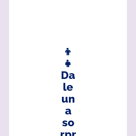
👦
👧
Da
le
un
a
so
rpr