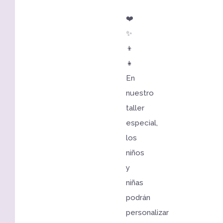
❤️
✨
👦
👧
En
nuestro
taller
especial,
los
niños
y
niñas
podrán
personalizar