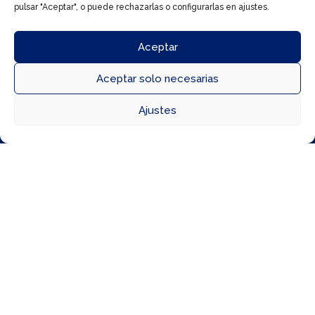
✨
pulsar "Aceptar", o puede rechazarlas o configurarlas en ajustes.
Bases
Aceptar
legales
Aceptar solo necesarias



Ajustes
Directorio
Cómo llegar
Horarios