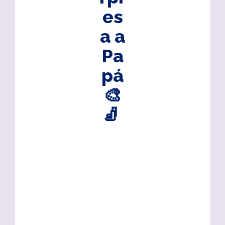
es
a a
Pa
pá
🎨
🧦