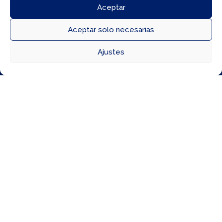
Aceptar
Aceptar solo necesarias
ÚLTIMOS EVENTOS



Ajustes
Directorio
Cómo llegar
Horarios