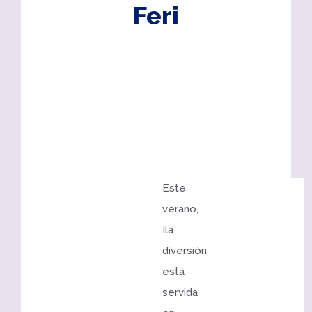
Feri
Este
verano,
¡la
diversión
está
servida