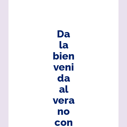
Da
la
bien
veni
da
al
vera
no
con