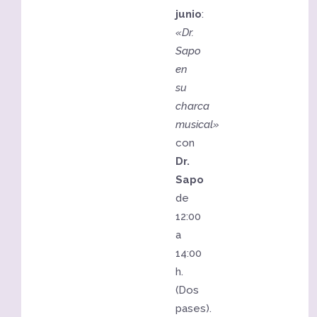
junio
:
«Dr.
Sapo
en
su
charca
musical»
con
Dr.
Sapo
de
12:00
a
14:00
h.
(Dos
pases).