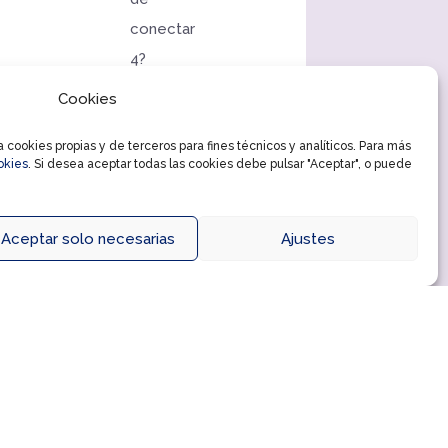
conectar
4?
Cookies
Este
viernes
cookies propias y de terceros para fines técnicos y analíticos. Para más
29
okies
. Si desea aceptar todas las cookies debe pulsar "Aceptar", o puede
y
sábado
Aceptar solo necesarias
Ajustes
30
de
agosto,
de
18:00h
a
21:00h