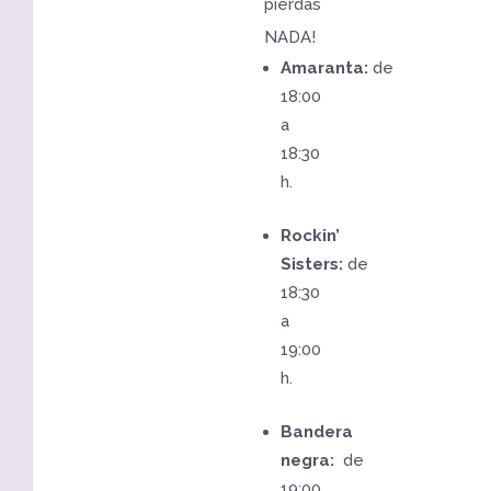
pierdas
NADA!
Amaranta:
de
18:00
a
18:30
h.
Rockin’
Sisters:
de
18:30
a
19:00
h.
Bandera
negra:
de
19:00