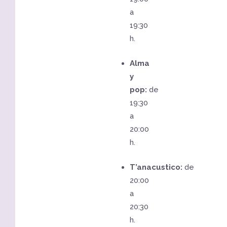
a
19:30
h.
Alma
y
pop:
de
19:30
a
20:00
h.
T’anacustico:
de
20:00
a
20:30
h.