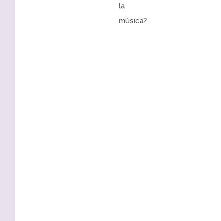
la
música?