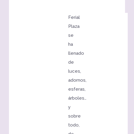
Ferial
Plaza
se
ha
llenado
de
luces,
adornos,
esferas,
árboles…
y
sobre
todo,
de