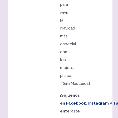
para
¡vivir
la
Navidad
más
especial
con
los
mejores
planes
#SinIrMásLejos!
¡Síguenos
en
Facebook
,
Instagram
y
Tw
enterarte