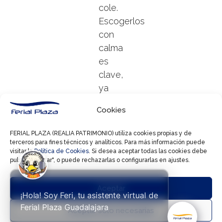
cole.
Escogerlos
con
calma
es
clave,
ya
que
Cookies
acompañarán
a los
FERIAL PLAZA (REALIA PATRIMONIO) utiliza cookies propias y de
peques
terceros para fines técnicos y analíticos. Para más información puede
visitar la
Política de Cookies
. Si desea aceptar todas las cookies debe
durante
pulsar "Aceptar", o puede rechazarlas o configurarlas en ajustes.
todo
el
Aceptar
curso.
¡Hola! Soy Feri, tu asistente virtual de



Ferial Plaza Guadalajara
Es
Aceptar solo necesarias
importante