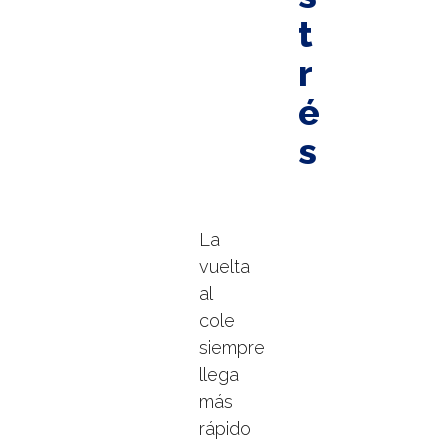
t
r
é
s
La
vuelta
al
cole
siempre
llega
más
rápido