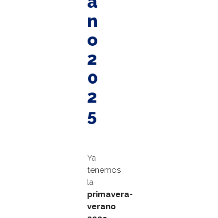
a
n
o
2
0
2
5
Ya
tenemos
la
primavera-
verano