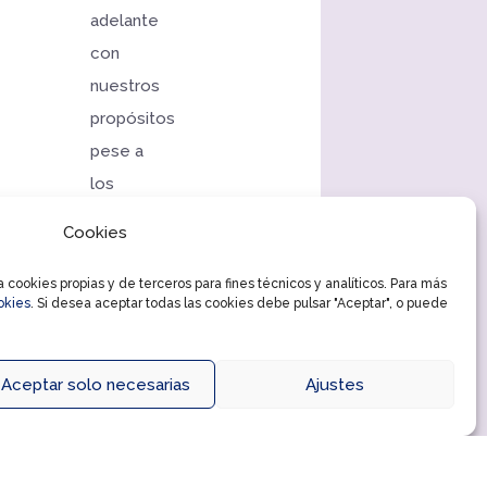
adelante
con
nuestros
propósitos
pese a
los
reveses,
Cookies
el
desánimo
cookies propias y de terceros para fines técnicos y analíticos. Para más
okies
. Si desea aceptar todas las cookies debe pulsar "Aceptar", o puede
o las
dificultades.
Aceptar solo necesarias
Ajustes