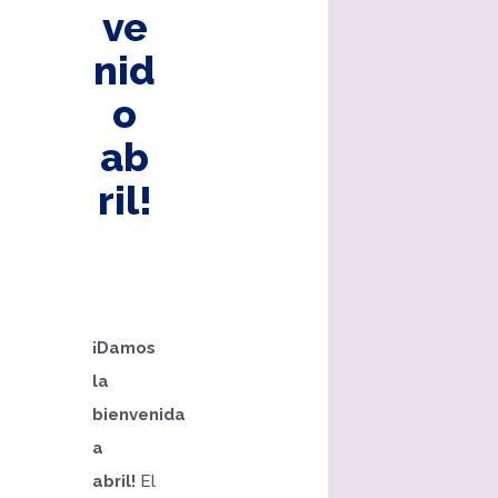
ve
nid
o
ab
ril!
¡Damos
la
bienvenida
a
abril!
El