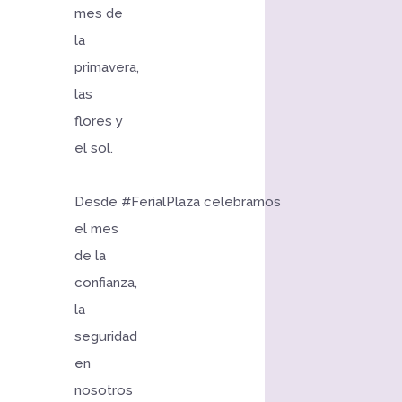
mes de
la
primavera,
las
flores y
el sol.
Desde
#FerialPlaza
celebramos
el mes
de la
confianza,
la
seguridad
en
nosotros