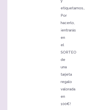
y
etiquetarnos…
Por
hacerlo,
¡entrarás
en
el
SORTEO
de
una
tarjeta
regalo
valorada
en
100€!