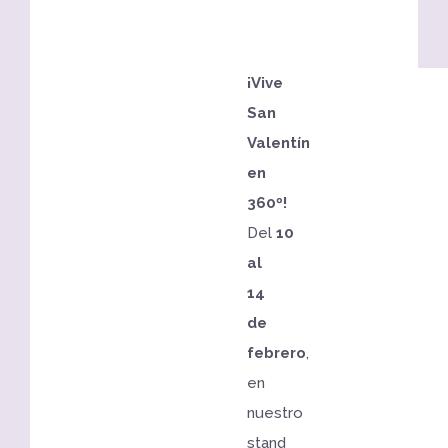
¡Vive
San
Valentín
en
360º!
Del
10
al
14
de
febrero
,
en
nuestro
stand