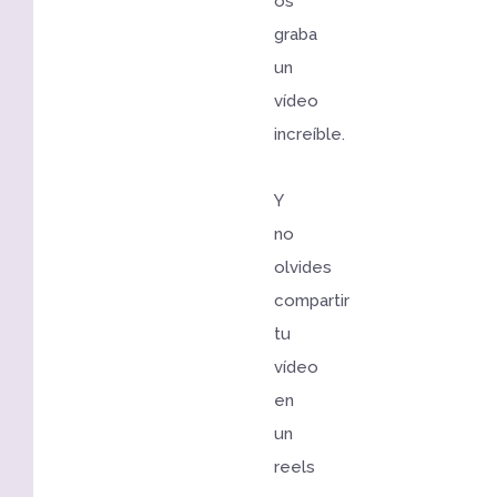
os
graba
un
vídeo
increíble.
Y
no
olvides
compartir
tu
vídeo
en
un
reels