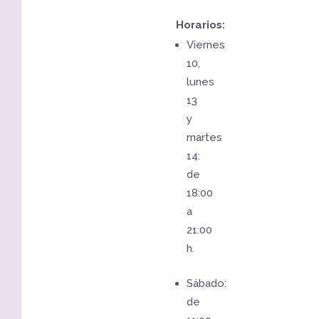
Horarios:
Viernes
10,
lunes
13
y
martes
14:
de
18:00
a
21:00
h.
Sábado:
de