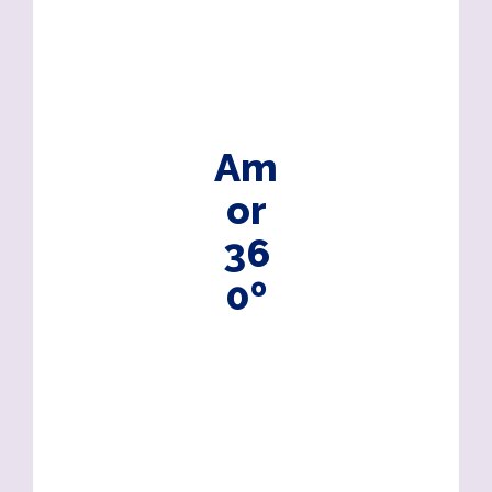
Am
or
36
0º