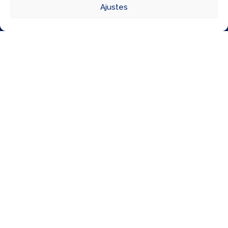



Ajustes
Directorio
Cómo llegar
Horarios