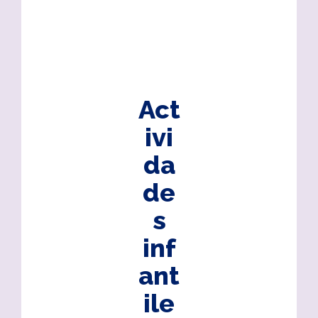
Act
ivi
da
de
s
inf
ant
ile