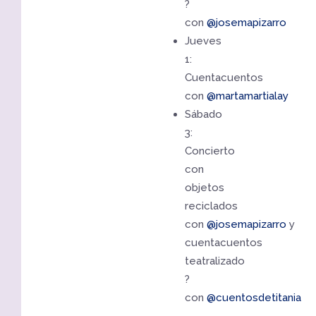
?
con
@josemapizarro
Jueves
1:
Cuentacuentos
con
@martamartialay
Sábado
3:
Concierto
con
objetos
reciclados
con
@josemapizarro
y
cuentacuentos
teatralizado
?
con
@cuentosdetitania