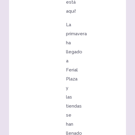
está
aquí!
La
primavera
ha
llegado
a
Ferial
Plaza
y
las
tiendas
se
han
llenado