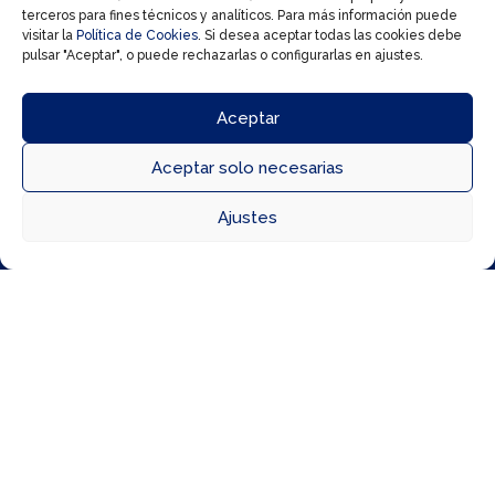
terceros para fines técnicos y analíticos. Para más información puede
visitar la
Política de Cookies
. Si desea aceptar todas las cookies debe
pulsar "Aceptar", o puede rechazarlas o configurarlas en ajustes.
Aceptar
Aceptar solo necesarias



Ajustes
Directorio
Cómo llegar
Horarios
15 Jul, 2026
☀️🎁 ¡Prepara tu verano con un regalo!