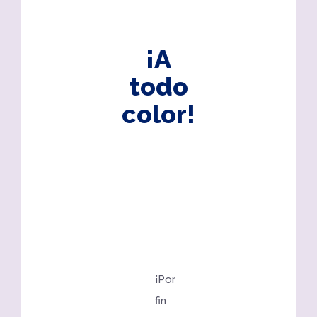
¡A
todo
color!
¡Por
fin